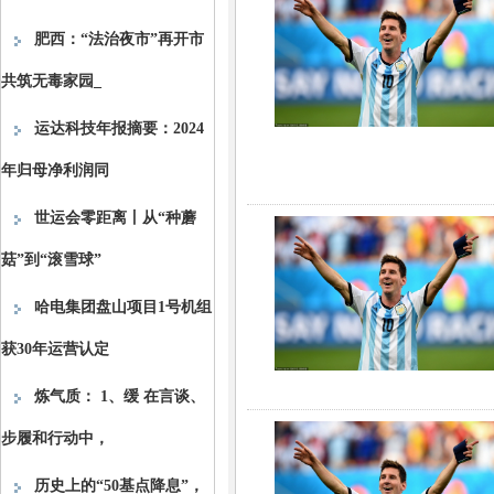
肥西：“法治夜市”再开市
共筑无毒家园_
运达科技年报摘要：2024
年归母净利润同
世运会零距离丨从“种蘑
菇”到“滚雪球”
哈电集团盘山项目1号机组
获30年运营认定
炼气质： 1、缓 在言谈、
步履和行动中，
历史上的“50基点降息”，