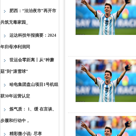
肥西：“法治夜市”再开市
共筑无毒家园_
运达科技年报摘要：2024
年归母净利润同
世运会零距离丨从“种蘑
菇”到“滚雪球”
哈电集团盘山项目1号机组
获30年运营认定
炼气质： 1、缓 在言谈、
步履和行动中，
精彩微小说: 尽孝