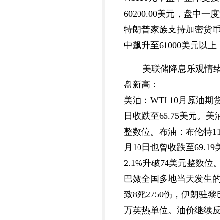
60200.00美元，盘中一
特朗普家族支持加密货币项目W
中飙升至61000美元以
美联储降息乐观情绪
盘新高：
美油：WTI 10月原油期货
日收跌至65.75美元。
整数位。布油：布伦特11月
月10日也曾收跌至69.
2.1%升破74美元整
巴嫩全国多地当天发生的
致8死2750伤，伊朗驻黎
万英热单位。油价继续反