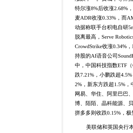
特尔涨8%后收涨2.68%
麦ADR收涨0.33%，而
动据称联手台积电自研5nm
脱离最高，Serve Roboti
CrowdStrike收涨0.34
持股的AI语音公司Soun
中，中国科技指数ETF（
跌7.21%，小鹏跌超4.
2%，新东方跌超1.5
网易、华住、阿里巴巴、
博、陌陌、晶科能源、贝壳
拼多多则收跌0.15%，极氪
美联储和英国央行